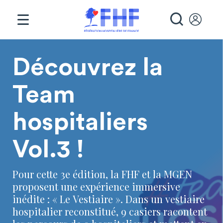
Panneau de gestion des cookies
RECHE
Page d'accueil
Découvrez la
Team
hospitaliers
Vol.3 !
Pour cette 3e édition, la FHF et la MGEN
proposent une expérience immersive
inédite : « Le Vestiaire ». Dans un vestiaire
hospitalier reconstitué, 9 casiers racontent