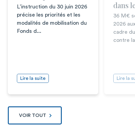
dans 
L’instruction du 30 juin 2026
précise les priorités et les
36 M€ se
modalités de mobilisation du
2026 au
Fonds d...
cadre du
contre la 
Lire la suite
Lire la s
VOIR TOUT