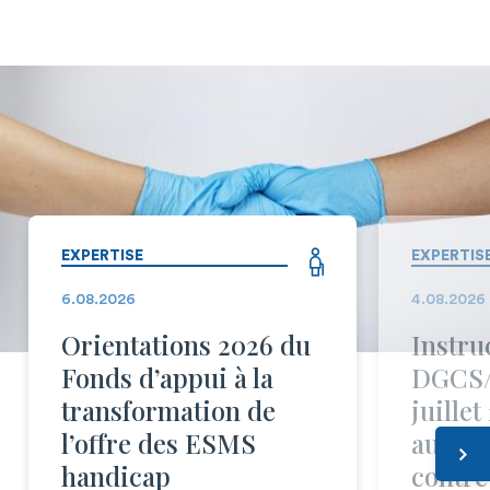
EXPERTISE
EXPERTIS
6.08.2026
4.08.2026
Orientations 2026 du
Instru
Fonds d’appui à la
DGCS/
transformation de
juillet
l’offre des ESMS
au Fon
handicap
contre 