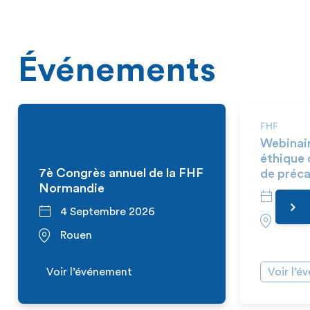
Événements
FHF
Webinai
éthique 
7è Congrès annuel de la FHF
de préca
Normandie
10 S
4 Septembre 2026
En vi
Rouen
Voir l’événement
Voir l’