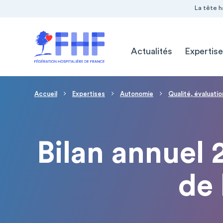
Navigation Pré-entête
Panneau de gestion des cookies
La tête h
Navigation principale
Actualités
Expertise
Fil d'Ariane
Accueil
Expertises
Autonomie
Qualité, évaluatio
Bilan annuel 
de 