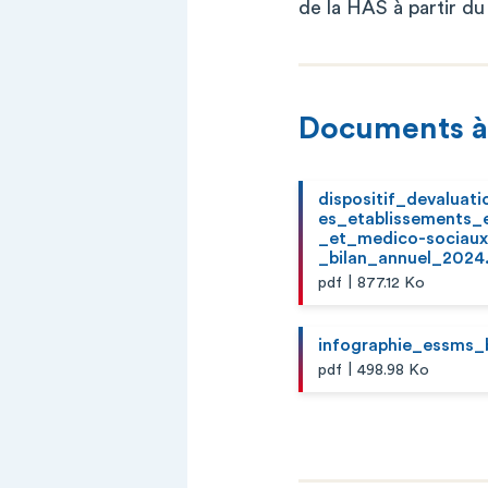
de la HAS à partir du
Documents à
dispositif_devaluat
es_etablissements_
_et_medico-sociaux
_bilan_annuel_2024
|
pdf
877.12 Ko
infographie_essms_
|
pdf
498.98 Ko