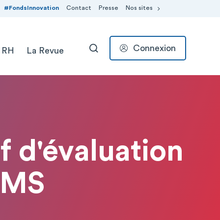
#FondsInnovation
Contact
Presse
Nos sites
Connexion
 RH
La Revue
RECHERCHER
f d'évaluation
ESMS