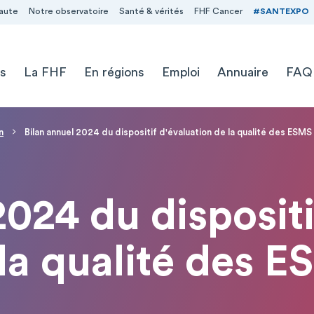
aute
Notre observatoire
Santé & vérités
FHF Cancer
#SANTEXPO
s
La FHF
En régions
Emploi
Annuaire
FAQ
n
Bilan annuel 2024 du dispositif d'évaluation de la qualité des ESMS
2024 du dispositi
la qualité des 