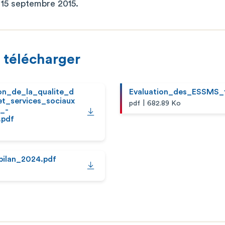
 15 septembre 2015.
 télécharger
ion_de_la_qualite_d
Evaluation_des_ESSMS_
et_services_sociaux
|
pdf
682.89 Ko
_-
.pdf
bilan_2024.pdf