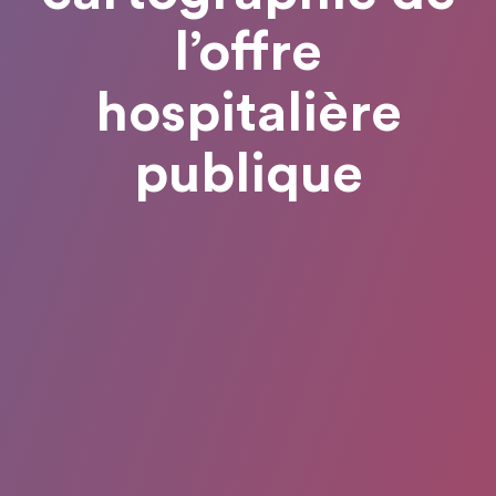
l’offre
hospitalière
publique