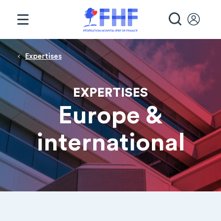
Panneau de gestion des cookies
RECHE
Fil d'Ariane
Expertises
EXPERTISES
Europe &
international