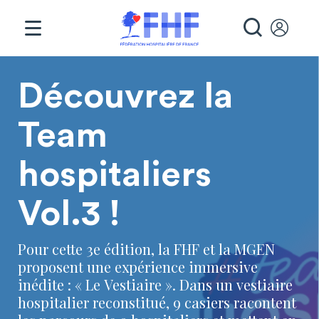
Panneau de gestion des cookies
RECHE
Page d'accueil
Découvrez la
Team
hospitaliers
Vol.3 !
Pour cette 3e édition, la FHF et la MGEN
proposent une expérience immersive
inédite : « Le Vestiaire ». Dans un vestiaire
hospitalier reconstitué, 9 casiers racontent