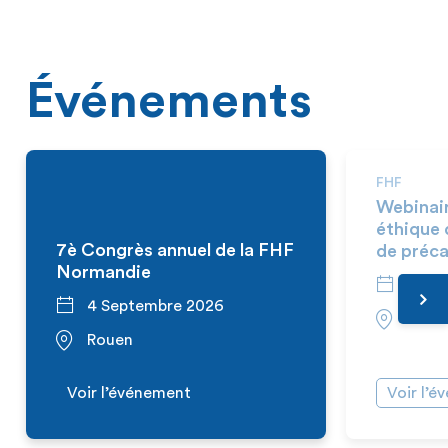
Événements
FHF
Webinai
éthique 
7è Congrès annuel de la FHF
de préca
Normandie
10 S
4 Septembre 2026
En vi
Rouen
Voir l’événement
Voir l’