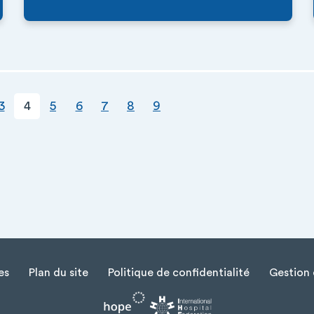
ge courante
age
Page
Page
Page
Page
Page
3
4
5
6
7
8
9
es
Plan du site
Politique de confidentialité
Gestion 