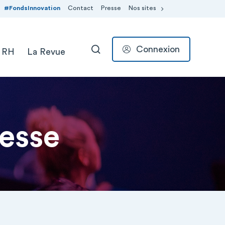
#FondsInnovation
Contact
Presse
Nos sites
Connexion
 RH
La Revue
RECHERCHER
esse