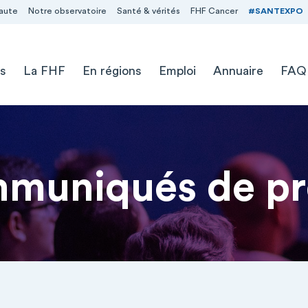
aute
Notre observatoire
Santé & vérités
FHF Cancer
#SANTEXPO
s
La FHF
En régions
Emploi
Annuaire
FAQ
muniqués de pr