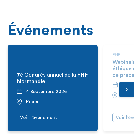
Événements
FHF
Webinai
éthique 
7è Congrès annuel de la FHF
de préca
Normandie
10 S
4 Septembre 2026
En vi
Rouen
Voir l’événement
Voir l’