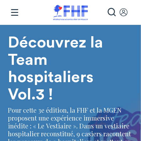
Panneau de gestion des cookies
RECHE
Page d'accueil
Découvrez la
Team
hospitaliers
Vol.3 !
Pour cette 3e édition, la FHF et la MGEN
proposent une expérience immersive
inédite : « Le Vestiaire ». Dans un vestiaire
hospitalier reconstitué, 9 casiers racontent