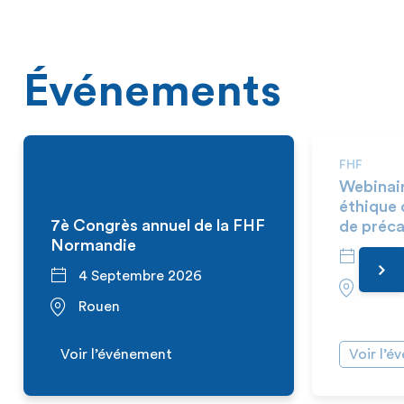
Événements
FHF
Webinai
éthique 
7è Congrès annuel de la FHF
de préca
Normandie
10 S
4 Septembre 2026
En vi
Rouen
Voir l’événement
Voir l’