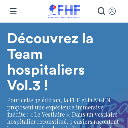
Panneau de gestion des cookies
RECHE
Page d'accueil
Découvrez la
Team
hospitaliers
Vol.3 !
Pour cette 3e édition, la FHF et la MGEN
proposent une expérience immersive
inédite : « Le Vestiaire ». Dans un vestiaire
hospitalier reconstitué, 9 casiers racontent