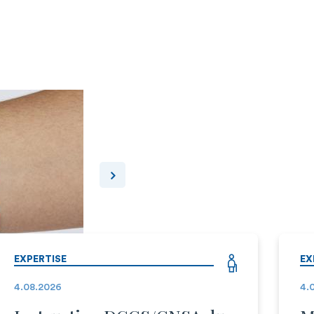
EXPERTISE
EX
4.08.2026
4.