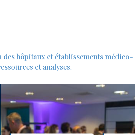
n des hôpitaux et établissements médico-
essources et analyses.