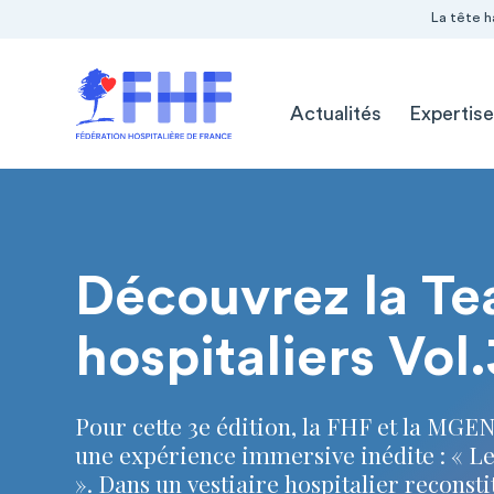
Navigation Pré-entête
Panneau de gestion des cookies
La tête h
Navigation principale
Actualités
Expertise
Page d'accueil
Découvrez la T
hospitaliers Vol.
Pour cette 3e édition, la FHF et la MGE
une expérience immersive inédite : « Le
». Dans un vestiaire hospitalier reconsti