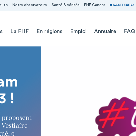
aute
Notre observatoire
Santé & vérités
FHF Cancer
#SANTEXPO
s
La FHF
En régions
Emploi
Annuaire
FAQ
eam
3 !
N proposent
 Vestiaire
tué, 9