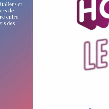
taliers et
ers de
tre entre
ers des