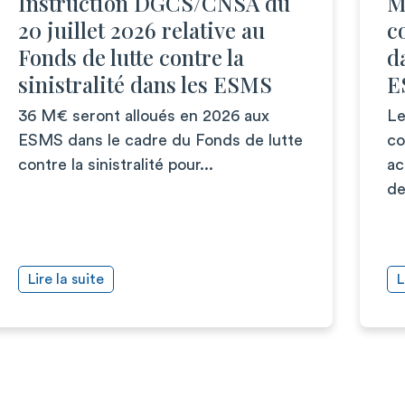
Instruction DGCS/CNSA du
M
20 juillet 2026 relative au
c
Fonds de lutte contre la
d
sinistralité dans les ESMS
E
36 M€ seront alloués en 2026 aux
Le
ESMS dans le cadre du Fonds de lutte
co
contre la sinistralité pour...
ac
de
Lire la suite
L