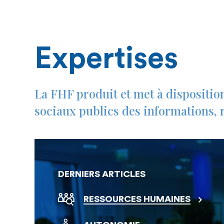
Expertises
La FHF produit et met à dispositio
sociaux publics des informations, r
DERNIERS ARTICLES
RESSOURCES HUMAINES