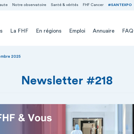
aute
Notre observatoire
Santé & vérités
FHF Cancer
#SANTEXPO
s
La FHF
En régions
Emploi
Annuaire
FAQ
vembre 2025
Newsletter #218