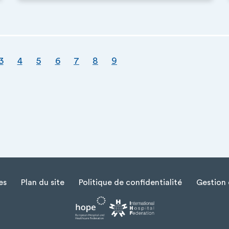
nte
age
Page
Page
Page
Page
Page
Page
3
4
5
6
7
8
9
es
Plan du site
Politique de confidentialité
Gestion 