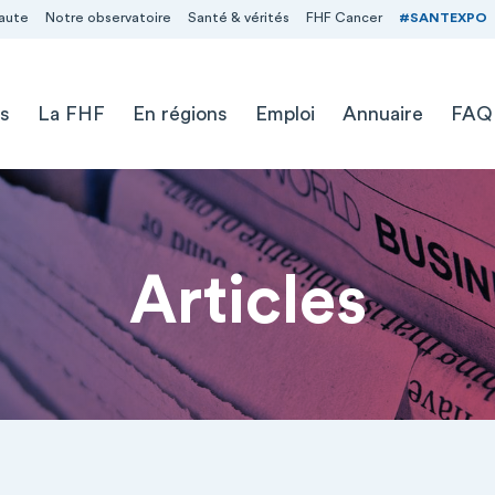
aute
Notre observatoire
Santé & vérités
FHF Cancer
#SANTEXPO
s
La FHF
En régions
Emploi
Annuaire
FAQ
Articles