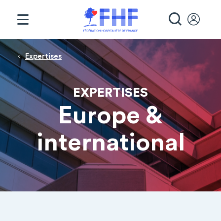
Panneau de gestion des cookies
RECHE
Fil d'Ariane
Expertises
EXPERTISES
Europe &
international