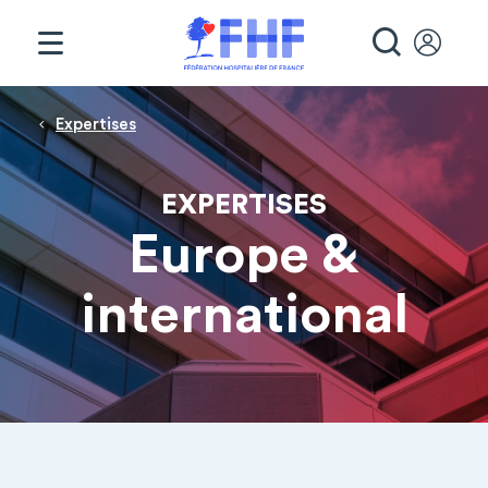
Panneau de gestion des cookies
RECHE
Fil d'Ariane
Expertises
EXPERTISES
Europe &
international