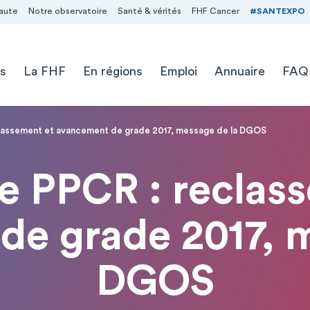
aute
Notre observatoire
Santé & vérités
FHF Cancer
#SANTEXPO
s
La FHF
En régions
Emploi
Annuaire
FAQ
classement et avancement de grade 2017, message de la DGOS
e PPCR : reclas
de grade 2017, m
DGOS