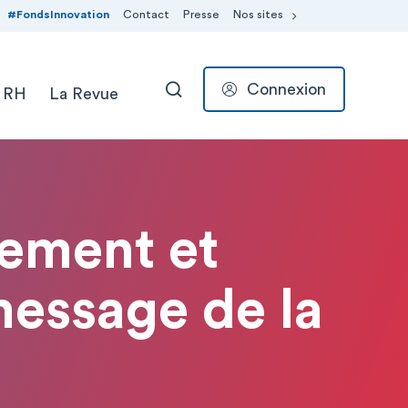
#FondsInnovation
Contact
Presse
Nos sites
Connexion
 RH
La Revue
RECHERCHER
sement et
essage de la