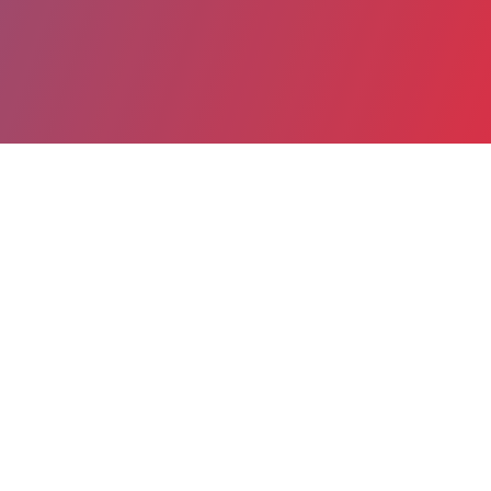
Date de publication : 26 Janvier 2026
Partager
Imprimer
Publication au JO du 25 janvier 2026
de l'arrêté du 23 janvier 2026
modifiant l'arrêté du 6 août 2015
relatif aux astreintes des internes