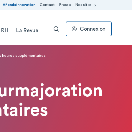
#FondsInnovation
Contact
Presse
Nos sites
Connexion
 RH
La Revue
RECHERCHER
es heures supplémentaires
surmajoration
taires