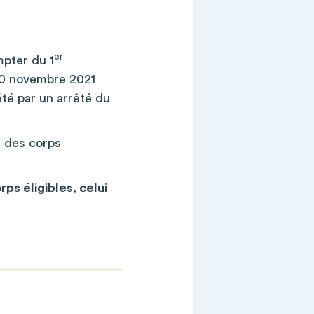
er
mpter du 1
30 novembre 2021
été par un arrêté du
te des corps
rps éligibles,
celui