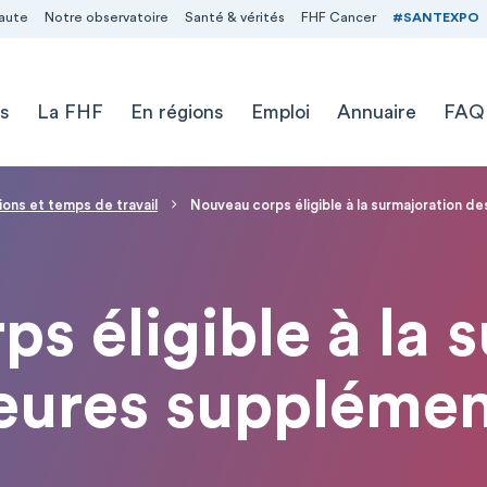
aute
Notre observatoire
Santé & vérités
FHF Cancer
#SANTEXPO
s
La FHF
En régions
Emploi
Annuaire
FAQ
ions et temps de travail
Nouveau corps éligible à la surmajoration d
s éligible à la 
eures supplémen