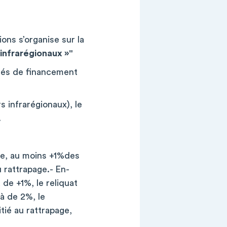
ions s’organise sur la
 infrarégionaux »"
lités de financement
s infrarégionaux), le
.
ée, au moins +1%des
 rattrapage.- En-
 de +1%, le reliquat
là de 2%, le
ié au rattrapage,