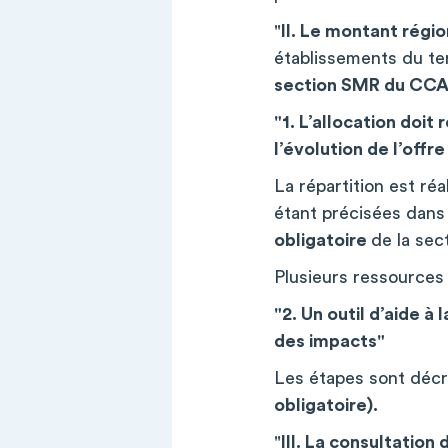
"
II. Le montant régio
établissements du ter
section SMR du CCA
"1. L’allocation doi
l’évolution de l’off
La répartition est réa
étant précisées dans 
obligatoire
de la se
Plusieurs ressources 
"2. Un outil d’aide à
des impacts"
Les étapes sont décri
obligatoire).
"
III. La consultatio