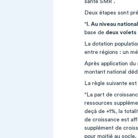
santé SMR .
Deux étapes sont préc
"
I. Au niveau nationa
base de
deux volets 
La dotation populatio
entre régions : un m
Après application du 
montant national dédi
La règle suivante est
"La part de croissan
ressources supplémen
deçà de +1%, la totali
de croissance est aff
supplément de croiss
pour moitié au socle.