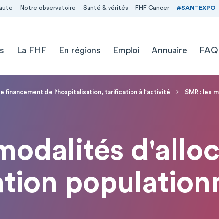
aute
Notre observatoire
Santé & vérités
FHF Cancer
#SANTEXPO
s
La FHF
En régions
Emploi
Annuaire
FAQ
inancement de l'hospitalisation, tarification à l'activité
SMR : les m
modalités d'alloc
tion population