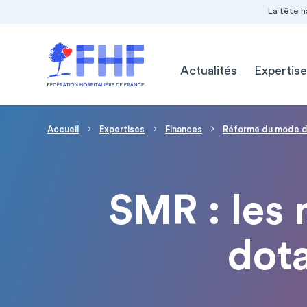
Navigation Pré-entête
Panneau de gestion des cookies
La tête h
Navigation principale
Actualités
Expertise
Fil d'Ariane
Accueil
Expertises
Finances
Réforme du mode de f
SMR : les 
dota