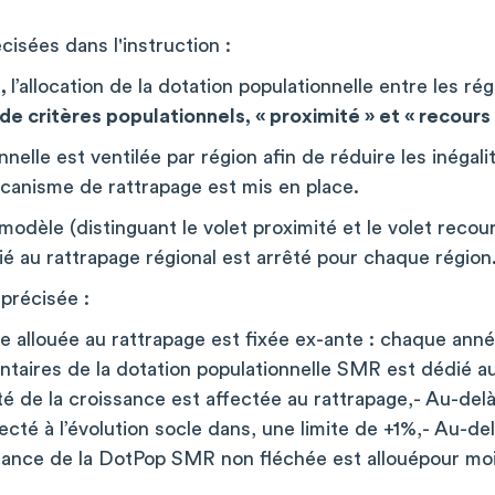
isées dans l'instruction :
l,
l’allocation de la dotation populationnelle entre les rég
de critères populationnels, « proximité » et « recours
nnelle est ventilée par région afin de réduire les inéga
écanisme de rattrapage est mis en place.
modèle (distinguant le volet proximité et le volet recour
é au rattrapage régional est arrêté pour chaque région
 précisée :
ce allouée au rattrapage est fixée ex-ante : chaque ann
taires de la dotation populationnelle SMR est dédié au
té de la croissance est affectée au rattrapage,- Au-delà
ecté à l’évolution socle dans, une limite de +1%,- Au-de
ance de la DotPop SMR non fléchée est allouépour moit