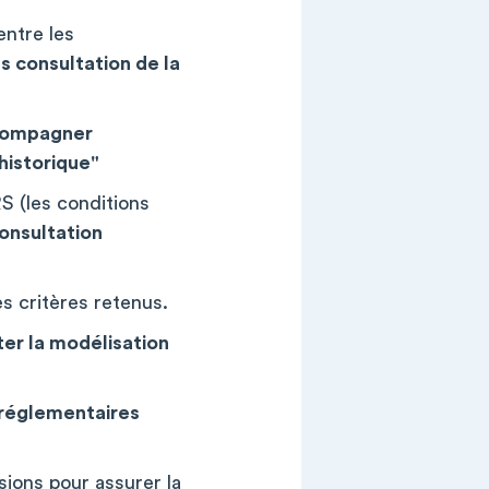
entre les
ès consultation de la
accompagner
historique"
RS (les conditions
onsultation
es critères retenus.
iter la modélisation
e réglementaires
ions pour assurer la