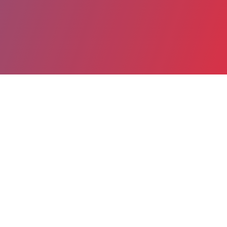
Date de publication : 12 Novembre 2025
Partager
Imprimer
La Circulaire n°
DGOS/FIP1/2025/160 du 4 novembre
2025 relative à la deuxième phase de