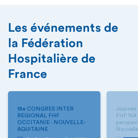
Les événements de
la Fédération
Hospitalière de
France
NOUVELLE-AQUITAINE
NOUVELLE
18e CONGRES INTER
Journée 
REGIONAL FHF
FHF NA «
OCCITANIE - NOUVELLE-
perspec
AQUITAINE
Nouvelle