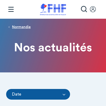
Panneau de gestion des cookies
RECHE
Fil d'Ariane
Normandie
Nos actualités
Date