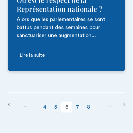
Où est le respect de la
Représentation nationale ?
Alors que les parlementaires se sont
battus pendant des semaines pour
sanctuariser une augmentation...
Lire la suite
Page précédente
Pag
PAGINATION
…
…
Page
Page courante
Page
Page
Page
4
5
6
7
8