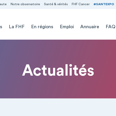
aute
Notre observatoire
Santé & vérités
FHF Cancer
#SANTEXPO
s
La FHF
En régions
Emploi
Annuaire
FAQ
Actualités