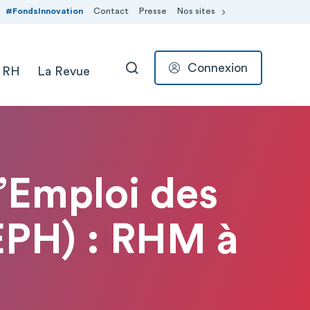
#FondsInnovation
Contact
Presse
Nos sites
Connexion
 RH
La Revue
RECHERCHER
’Emploi des
EPH) : RHM à