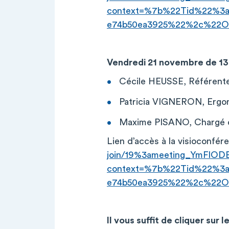
context=%7b%22Tid%22%3a%
e74b50ea3925%22%2c%22Oi
Vendredi 21 novembre de 13
Cécile HEUSSE, Référente 
Patricia VIGNERON, Ergon
Maxime PISANO, Chargé de
Lien d’accès à la visioconfér
join/19%3ameeting_YmFlO
context=%7b%22Tid%22%3a%
e74b50ea3925%22%2c%22Oi
Il vous suffit de cliquer sur 