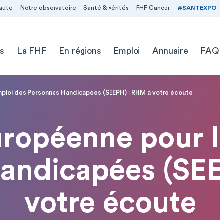
aute
Notre observatoire
Santé & vérités
FHF Cancer
#SANTEXPO
s
La FHF
En régions
Emploi
Annuaire
FAQ
mploi des Personnes Handicapées (SEEPH) : RHM à votre écoute
ropéenne pour l
andicapées (SE
votre écoute