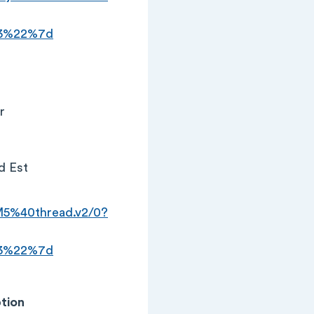
33%22%7d
r
d Est
%40thread.v2/0?
33%22%7d
ption