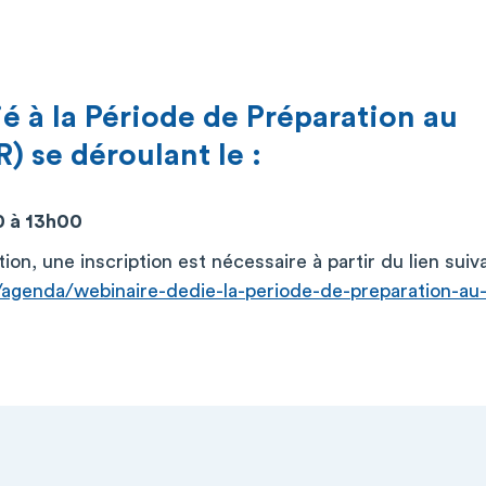
é à la Période de Préparation au
) se déroulant le :
0 à 13h00
ion, une inscription est nécessaire à partir du lien suiva
s/agenda/webinaire-dedie-la-periode-de-preparation-au