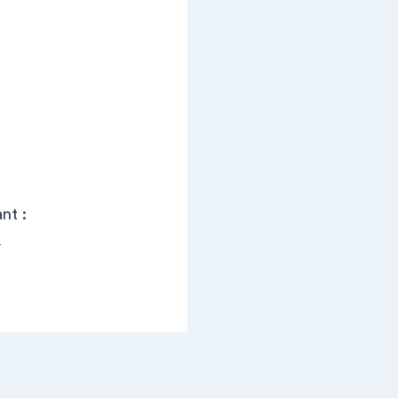
nt :
-