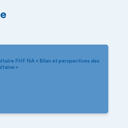
re
itaire FHF NA « Bilan et perspectives des
itaine »