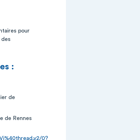
ntaires pour
t des
es :
ier de
re de Rennes
%40thread.v2/0?