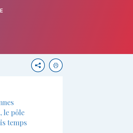
E
Partager
Imprimer
onnes
 le pôle
is temps