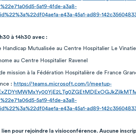
22e71a06d5-5a19-4fde-a3a8-
d%22%3a%22df04ae1a-e43a-45a1-ad89-142c356048
h30 à 14h30 avec :
Handicap Mutualisée au Centre Hospitalier Le Vinatie
ome au Centre Hospitalier Ravenel
 mission à la Fédération Hospitalière de France Gran
ence :
https://teams.microsoft.com/l/meetup-
DExZDYtMWMxYy00YjE2LTg0ZGEtMDExOGJkZjlkMTM5
22e71a06d5-5a19-4fde-a3a8-
d%22%3a%22df04ae1a-e43a-45a1-ad89-142c356048
le lien pour rejoindre la visioconférence. Aucune inscri