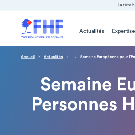
Navigation Pré-entête
Panneau de gestion des cookies
La tête h
Navigation principale
Actualités
Expertise
Fil d'Ariane
Accueil
Actualités
Semaine Européenne pour l’E
Semaine Eu
Personnes H