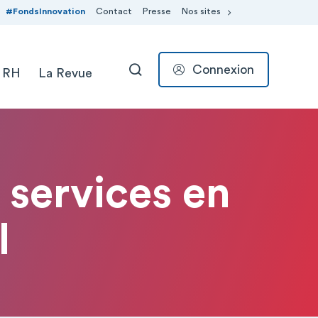
#FondsInnovation
Contact
Presse
Nos sites
Connexion
 RH
La Revue
RECHERCHER
 services en
l