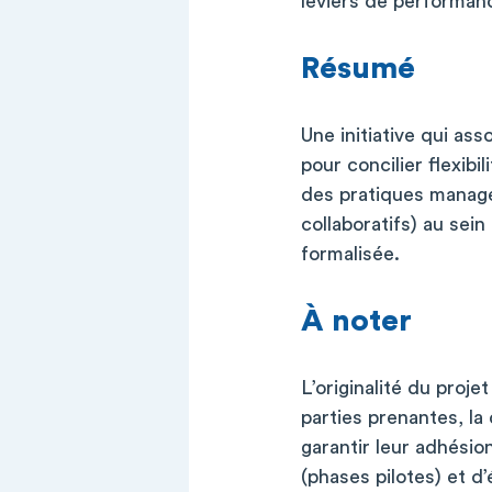
leviers de performanc
Résumé
Une initiative qui as
pour concilier flexibi
des pratiques managér
collaboratifs) au sein
formalisée.
À noter
L’originalité du proj
parties prenantes, la
garantir leur adhésion
(phases pilotes) et d