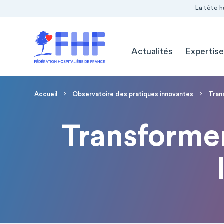
Navigation Pré-entête
Panneau de gestion des cookies
La tête h
Navigation principale
Actualités
Expertise
Fil d'Ariane
Accueil
Observatoire des pratiques innovantes
Tran
Transformer