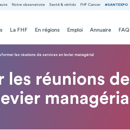
aute
Notre observatoire
Santé & vérités
FHF Cancer
#SANTEXPO
s
La FHF
En régions
Emploi
Annuaire
FAQ
sformer les réunions de services en levier managérial
 les réunions de
levier managéria