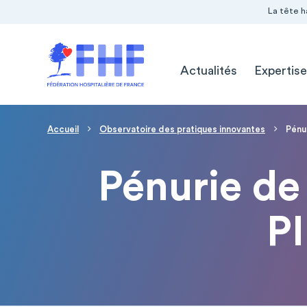
Navigation Pré-entête
Panneau de gestion des cookies
La tête h
Navigation principale
Actualités
Expertise
Fil d'Ariane
Accueil
Observatoire des pratiques innovantes
Pénu
Pénurie de
P