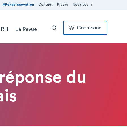
#FondsInnovation
Contact
Presse
Nos sites
Connexion
 RH
La Revue
RECHERCHER
 réponse du
is