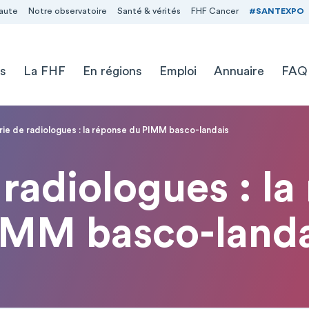
aute
Notre observatoire
Santé & vérités
FHF Cancer
#SANTEXPO
s
La FHF
En régions
Emploi
Annuaire
FAQ
rie de radiologues : la réponse du PIMM basco-landais
 radiologues : la
IMM basco-landa