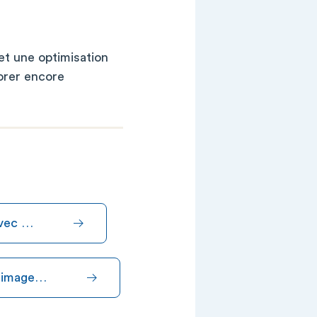
t une optimisation
iorer encore
avec …
n image…