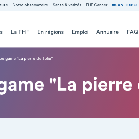
aute
Notre observatoire
Santé & vérités
FHF Cancer
#SANTEXPO
s
La FHF
En régions
Emploi
Annuaire
FAQ
pe game "La pierre de folie"
game "La pierre d