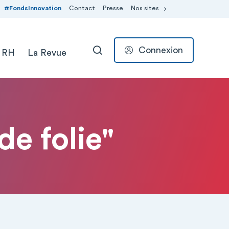
#FondsInnovation
Contact
Presse
Nos sites
Connexion
 RH
La Revue
RECHERCHER
e folie"