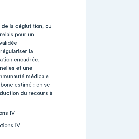
de la déglutition, ou
 relais pour un
validée
égulariser la
gation encadrée,
nelles et une
communauté médicale
rbone estimé : en se
éduction du recours à
ons IV
tions IV