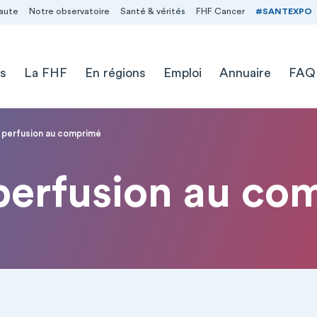
aute
Notre observatoire
Santé & vérités
FHF Cancer
#SANTEXPO
s
La FHF
En régions
Emploi
Annuaire
FAQ
a perfusion au comprimé
 perfusion au co