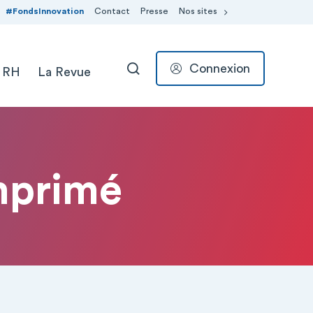
#FondsInnovation
Contact
Presse
Nos sites
Connexion
 RH
La Revue
RECHERCHER
mprimé