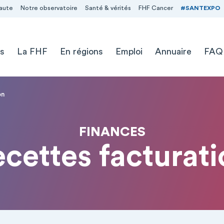
aute
Notre observatoire
Santé & vérités
FHF Cancer
#SANTEXPO
s
La FHF
En régions
Emploi
Annuaire
FAQ
on
FINANCES
cettes facturat