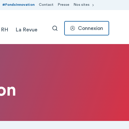
#FondsInnovation
Contact
Presse
Nos sites
Connexion
 RH
La Revue
RECHERCHER
ion