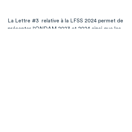
La Lettre #3 relative à la LFSS 2024 permet de
présenter l'ONDAM 2023 et 2024 ainsi que les
articles les plus emblématiques qui concernent
les établissement publics de santé, les
établissements et services médico-sociaux ainsi
que les produits de santé et le système général
de santé.
La Lettre de la LFSS 2024 est disponible en
téléchargement ci-dessous ou en ligne via :
https://www.calameo.com/fhf/read/00379570226
Documents à télécharger