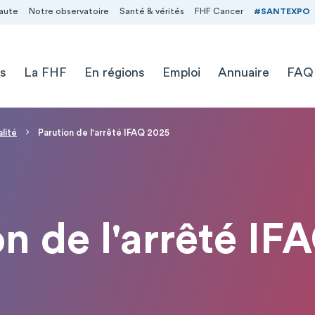
aute
Notre observatoire
Santé & vérités
FHF Cancer
#SANTEXPO
s
La FHF
En régions
Emploi
Annuaire
FAQ
lité
Parution de l'arrêté IFAQ 2025
on de l'arrêté IF