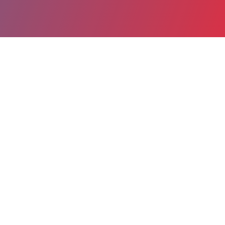
Date de publication : 29 Mai 2020 (Mis à jour le 6 Mai 2022)
Partager
Imprimer
Le module Parts de marché par zone
d'attractivité sur les données PMSI 2019 est
disponible sur votre espace adhérent. Si vous
n'y avez pas accès n'hésitez pas à nous en
informer