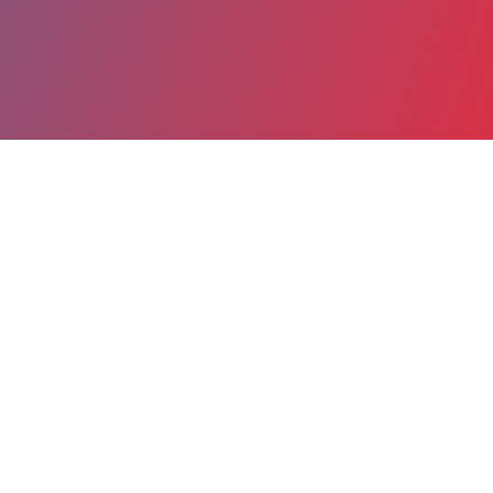
Date de publication : 21 Août 2025
Partager
Imprimer
Description des parts de marché
2024 par activité détaillées sur le
départment de l'établissement.
Analyse de l'évolution.