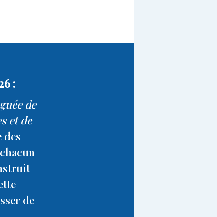
26 :
éguée de
s et de
e des
, chacun
nstruit
ette
asser de