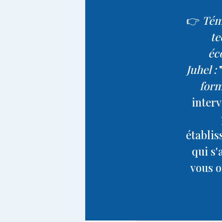
👉
Tém
te
éco
Juhel :
for
interv
établis
qui s'
vous o