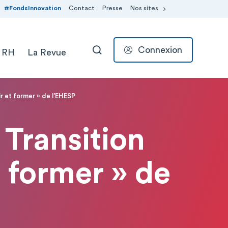
#FondsInnovation
Contact
Presse
Nos sites
Connexion
 RH
La Revue
RECHERCHER
ir et former » de l’EHESP
 Transition
t former » de