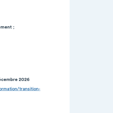
nement
;
écembre 2026
ormation/transition-