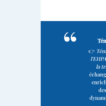
Tém
👉
Témo
l'EHPA
la t
échange
enrich
des
dynamiq