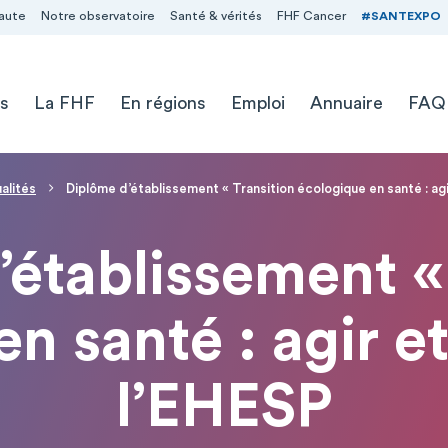
aute
Notre observatoire
Santé & vérités
FHF Cancer
#SANTEXPO
s
La FHF
En régions
Emploi
Annuaire
FAQ
alités
Diplôme d’établissement « Transition écologique en santé : ag
établissement «
n santé : agir e
l’EHESP