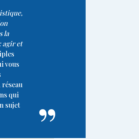
stique,
ion
s la
 agir et
iples
ui vous
s
n réseau
ons qui
n sujet