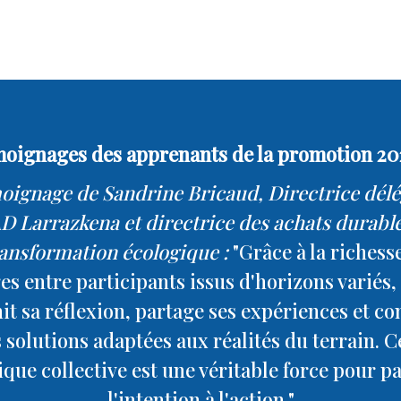
oignages des apprenants de la promotion 20
ignage de Sandrine Bricaud, Directrice dél
D Larrazkena et directrice des achats durable
ransformation écologique :
"Grâce à la richess
s entre participants issus d'horizons variés
it sa réflexion, partage ses expériences et co
 solutions adaptées aux réalités du terrain. C
ue collective est une véritable force pour p
l'intention à l'action."