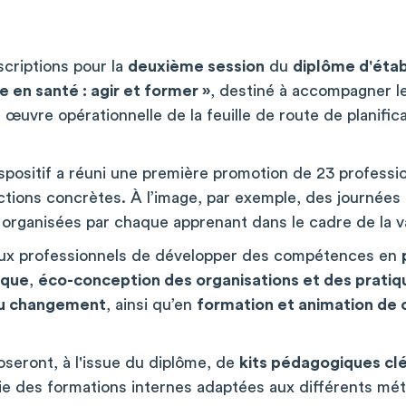
scriptions pour la
deuxième session
du
diplôme d'éta
 en santé : agir et former »
, destiné à accompagner l
 œuvre opérationnelle de la feuille de route de planific
spositif a réuni une première promotion de 23 professi
ions concrètes. À l’image, par exemple, des journées p
 organisées par chaque apprenant dans le cadre de la v
ux professionnels de développer des compétences en
ique
,
éco-conception des organisations et des pratiq
u changement
, ainsi qu’en
formation et animation de c
oseront, à l'issue du diplôme, de
kits pédagogiques cl
e des formations internes adaptées aux différents mét