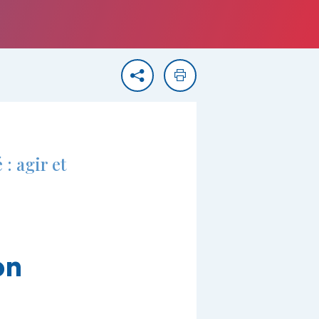
Partager
Imprimer
: agir et
on