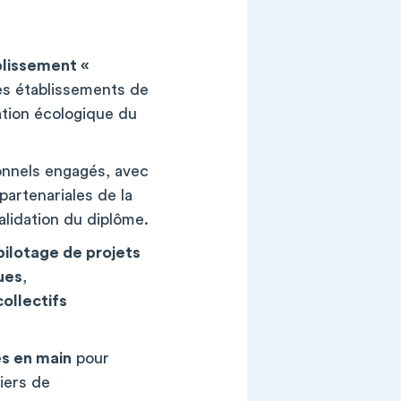
blissement «
es établissements de
ation écologique du
onnels engagés, avec
artenariales de la
alidation du diplôme.
pilotage de projets
ues
,
ollectifs
és en main
pour
iers de