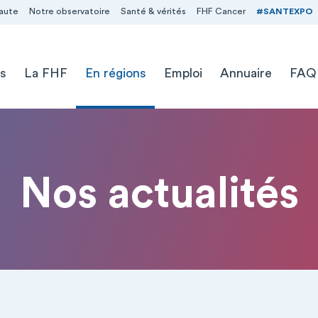
aute
Notre observatoire
Santé & vérités
FHF Cancer
#SANTEXPO
s
La FHF
En régions
Emploi
Annuaire
FAQ
Nos actualités