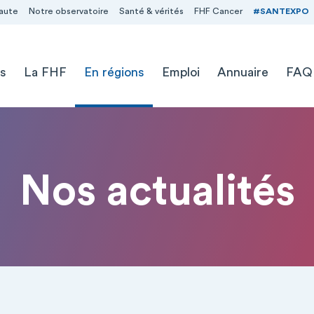
aute
Notre observatoire
Santé & vérités
FHF Cancer
#SANTEXPO
s
La FHF
En régions
Emploi
Annuaire
FAQ
Nos actualités