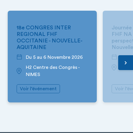
NOUVELLE-AQUITAINE
NOUVELLE
18e CONGRES INTER
Journée 
REGIONAL FHF
FHF NA «
OCCITANIE - NOUVELLE-
perspec
AQUITAINE
Nouvelle
Du 5 au 6 Novembre 2026
8 Oc
H2 Centre des Congrès -
MER
NIMES
Voir l’événement
Voir l’