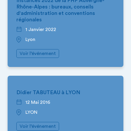
Instances 2022 de la FHF Auvergne-
Rhône-Alpes : bureaux, conseils
d'administration et conventions
régionales
1 Janvier 2022
Lyon
Voir l’événement
AUVERGNE-RHÔNE-ALPES
Didier TABUTEAU à LYON
12 Mai 2016
LYON
Voir l’événement