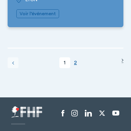
Voir l’événement
Pag
PAGINATION
Page courante
Page
ge précédente
1
2
Menu liens sociaux