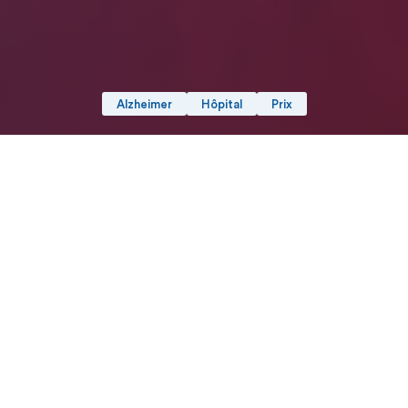
Alzheimer
Hôpital
Prix
Date de publication : 20 Septembre 2022 (Mis à jour le 21
Septembre 2022)
Partager
Imprimer
La Fédération hospitalière de
France (FHF) et la Fondation
Médéric Alzheimer récompensent, à