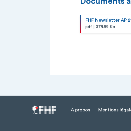
Documents à
FHF Newsletter AP 21
|
pdf
379.89 Ko
A propos
Mentions légal
Menu Pied de page