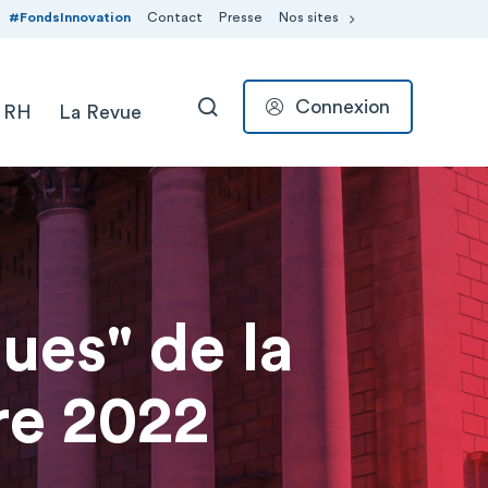
#FondsInnovation
Contact
Presse
Nos sites
Connexion
 RH
La Revue
RECHERCHER
ues" de la
re 2022