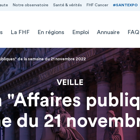
aute
Notre observatoire
Santé & vérités
FHF Cancer
#SANTEXPO
s
La FHF
En régions
Emploi
Annuaire
FAQ
ubliques" de la semaine du 21 novembre 2022
VEILLE
"Affaires publiq
e du 21 novemb