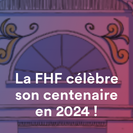
La FHF célèbre
son centenaire
en 2024 !