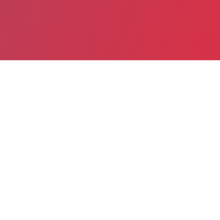
Date de publication : 30 Juin 2026
Partager
Imprimer
Ce courrier s'inscrit dans la
mobilisation conduite par la FHF
dans le cadre du projet de loi "État
local", qui a notamment permis