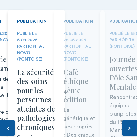
N
PUBLICATION
PUBLICATION
PUBLICATIO
3.2026
PUBLIÉ LE
PUBLIÉ LE
PUBLIÉ LE 15
 NOVO
5.08.2026
28.05.2026
PAR HÔPITA
PAR HÔPITAL
PAR HÔPITAL
(PONTOISE)
NOVO
NOVO
de la
Journée
(PONTOISE)
(PONTOISE)
tance
ouverte
La sécurité
Café
Pôle San
n de la
des soins
éthique -
Mentale
la
pour les
4ème
e, le
personnes
édition
Rencontrez
équipes
atteintes de
La
ce de
pluriprofes
pathologies
génétique et
NOVO
du Pôle Sa
chroniques
ses progrès
Mentale du
: Des enjeux