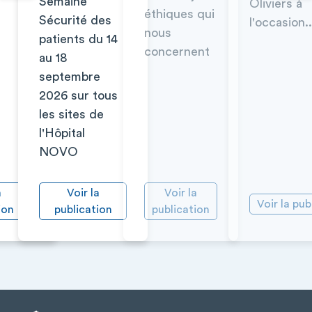
Semaine
Oliviers à
éthiques qui
Sécurité des
l'occasion..
nous
patients du 14
concernent
au 18
septembre
2026 sur tous
les sites de
l'Hôpital
NOVO
a
Voir la
Voir la
Voir la pub
ion
publication
publication