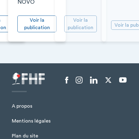
NOVO
a
Voir la
Voir la
Voir la pub
ion
publication
publication
Menu liens sociaux
A propos
Mentions légales
Plan du site