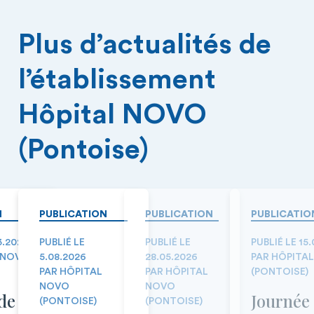
Plus d’actualités de
l’établissement
Hôpital NOVO
(Pontoise)
N
PUBLICATION
PUBLICATION
PUBLICATIO
3.2026
PUBLIÉ LE
PUBLIÉ LE
PUBLIÉ LE 15
 NOVO
5.08.2026
28.05.2026
PAR HÔPITA
PAR HÔPITAL
PAR HÔPITAL
(PONTOISE)
NOVO
NOVO
de la
Journée
(PONTOISE)
(PONTOISE)