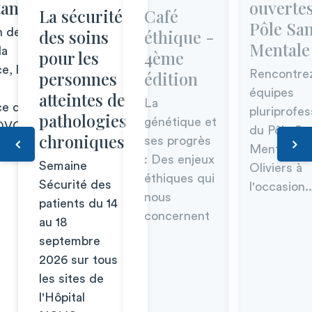
tance
ouverte
La sécurité
Café
Pôle San
n de la
des soins
éthique -
Mentale
la
pour les
4ème
e, le
personnes
édition
Rencontrez
équipes
atteintes de
La
ce de
pluriprofes
pathologies
génétique et
NOVO
du Pôle Sa
chroniques
ses progrès
Mentale du
: Des enjeux
Semaine
Oliviers à
éthiques qui
Sécurité des
l'occasion..
nous
patients du 14
concernent
au 18
septembre
2026 sur tous
les sites de
l'Hôpital