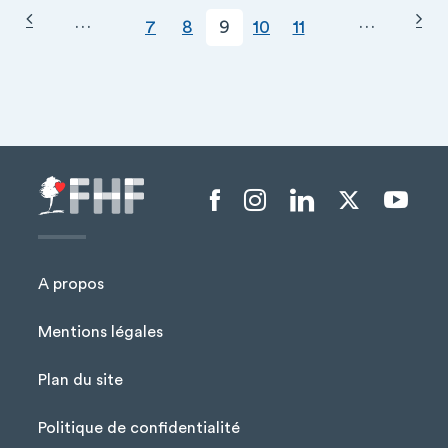
Page précédente
Pag
PAGINATION
…
…
Page
Page courante
Page
Page
Page
7
8
9
10
11
Menu liens sociaux
A propos
Mentions légales
Plan du site
Menu Pied de page
Politique de confidentialité