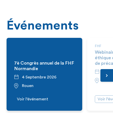
Événements
FHF
Webinai
éthique 
7è Congrès annuel de la FHF
de préca
Normandie
10 S
4 Septembre 2026
En vi
Rouen
Voir l’événement
Voir l’