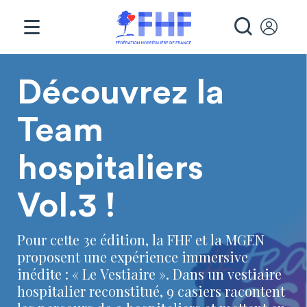
Panneau de gestion des cookies
RECHE
Page d'accueil
Découvrez la
Team
hospitaliers
Vol.3 !
Pour cette 3e édition, la FHF et la MGEN
proposent une expérience immersive
inédite : « Le Vestiaire ». Dans un vestiaire
hospitalier reconstitué, 9 casiers racontent