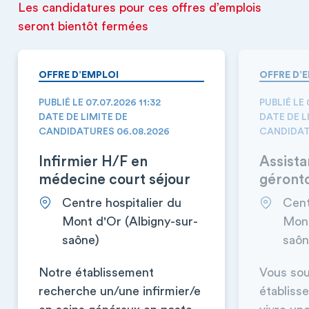
Les candidatures pour ces offres d’emplois
seront bientôt fermées
OFFRE D’EMPLOI
OFFRE D’
PUBLIÉ LE 07.07.2026 11:32
PUBLIÉ LE 
DATE DE LIMITE DE
DATE DE L
CANDIDATURES 06.08.2026
CANDIDAT
Infirmier H/F en
Assista
médecine court séjour
géront
Centre hospitalier du
Cent
Mont d'Or (Albigny-sur-
Mont
saône)
saôn
Notre établissement
Vous sou
recherche un/une infirmier/e
établiss