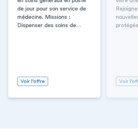
en soins généraux en poste
vivre un
de jour pour son service de
Rejoigne
médecine. Missions :
nouvelles
Dispenser des soins de…
protégé
Voir l’offre
Voir l’of